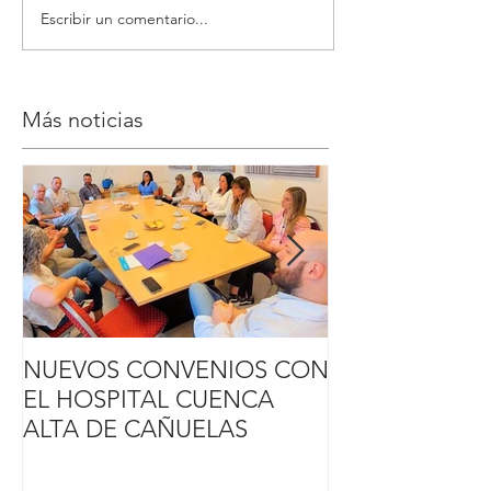
Escribir un comentario...
Más noticias
NUEVOS CONVENIOS CON
MÉDICOS DE
EL HOSPITAL CUENCA
NACIONAL DE
ALTA DE CAÑUELAS
CHILE REALI
ROTACIÓN E
AMNIOSBMA