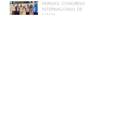
HERIDAS: CONGRESO
INTERNACIONAL DE
AIACH
USO DE MEMBRANA
AMNIÓTICA EN
OFTALMOPEDIATRÍA
CAPACITACIÓN DE
CUCAIBA SOBRE
BANCOS DE TEJIDOS
PARA TRASPLANTES
OFTALMOLOGÍA:
AMNIOS BMA EN LA
FACO EXTREMA 2025
LLEGAMOS A LAS 500
PLACENTAS DONADAS
POR EL HOSPITAL
POSADAS