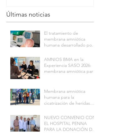
Últimas noticias
El tratamiento de
membrana amniótica
humana desarrollado por
AMNIOS BMA logró la
cicatrización total de una
AMNIOS BMA en la
herida compleja Y fue
Experiencia SASO 2026:
avalado por investigadores
membrana amniótica para
del CONICET
la regeneración de la
superficie ocular
Membrana amniótica
humana para la
cicatrización de heridas
complejas Y
REGENERACIÓN DE
NUEVO CONVENIO CON
TEJIDOS: resultados de
EL HOSPITAL PENNA
investigación financiada
PARA LA DONACIÓN DE
por FITBA
PLACENTAS