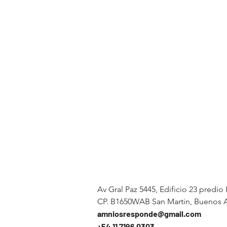
Av Gral Paz 5445, Edificio 23 predio 
CP. B1650WAB San Martin, Buenos A
amniosresponde@gmail.com
+54 11 7196 0303