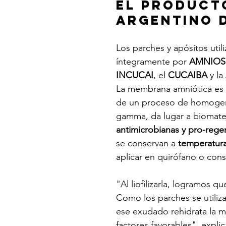
El producto
argentino 
Los parches y apósitos util
íntegramente por 
AMNIOS
INCUCAI
, el 
CUCAIBA
 y la 
La membrana amniótica es u
de un proceso de homogeneiz
gamma, da lugar a biomate
antimicrobianas y pro-rege
se conservan a 
temperatur
aplicar en quirófano o cons
"Al liofilizarla, logramos 
Como los parches se utilizan
ese exudado rehidrata la m
factores favorables", explic