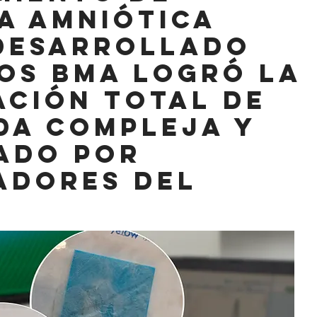
a amniótica
desarrollado
OS BMA logró la
ación total de
da compleja Y
ado por
adores del