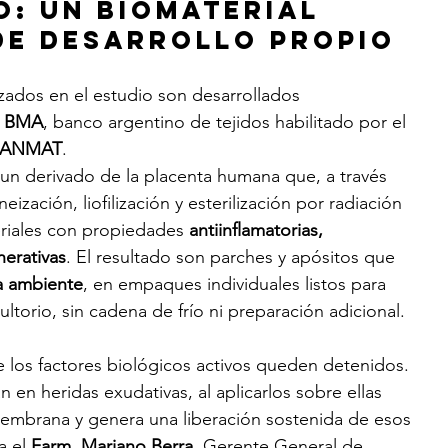
: un biomaterial 
de desarrollo propio
izados en el estudio son desarrollados 
 BMA
, banco argentino de tejidos habilitado por el 
ANMAT
.
n derivado de la placenta humana que, a través 
ación, liofilización y esterilización por radiación 
riales con propiedades 
antiinflamatorias, 
nerativas
. El resultado son parches y apósitos que 
a ambiente
, en empaques individuales listos para 
ultorio, sin cadena de frío ni preparación adicional.
que los factores biológicos activos queden detenidos. 
 en heridas exudativas, al aplicarlos sobre ellas 
embrana y genera una liberación sostenida de esos 
a el 
Farm. Mariano Berra
, Gerente General de 