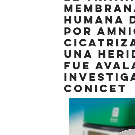
membran
humana 
por AMNI
cicatriz
una heri
fue aval
investig
CONICET