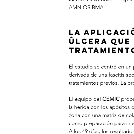
AMNIOS BMA.
La aplicaci
úlcera que 
tratamient
El estudio se centró en un 
derivada de una fascitis se
tratamientos previos. La pró
El equipo del 
CEMIC
 prop
la herida con los apósito
zona con una matriz de col
como preparación para inje
A los 49 días, los resultado