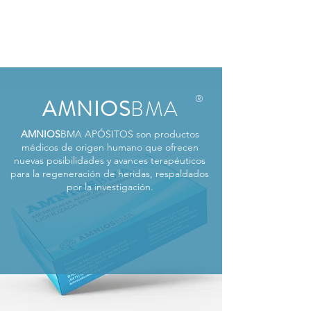
®
AMNIOS
BMA
AMNIOS
BMA
APÓSITOS
son productos
médicos de origen humano que ofrecen
nuevas posibilidades y avances terapéuticos
para la regeneración de heridas, respaldados
por la investigación.