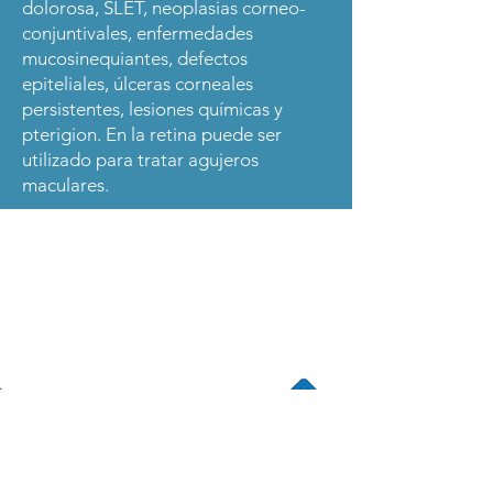
dolorosa, SLET, neoplasias corneo-
conjuntivales, enfermedades
mucosinequiantes, defectos
epiteliales, úlceras corneales
persistentes, lesiones químicas y
pterigion. En la retina puede ser
utilizado para tratar agujeros
maculares.