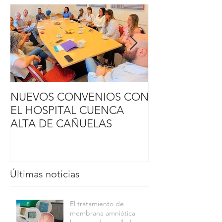
NUEVOS CONVENIOS CON
MÉDICOS DE
EL HOSPITAL CUENCA
NACIONAL DE
ALTA DE CAÑUELAS
CHILE REALI
ROTACIÓN E
AMNIOSBMA
Últimas noticias
El tratamiento de
membrana amniótica