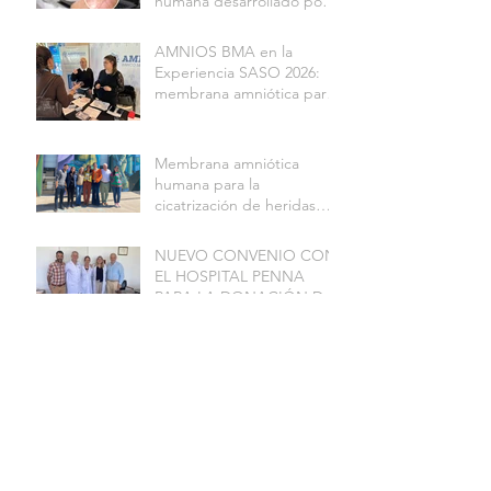
humana desarrollado por
AMNIOS BMA logró la
cicatrización total de una
AMNIOS BMA en la
herida compleja Y fue
Experiencia SASO 2026:
avalado por investigadores
membrana amniótica para
del CONICET
la regeneración de la
superficie ocular
Membrana amniótica
humana para la
cicatrización de heridas
complejas Y
REGENERACIÓN DE
NUEVO CONVENIO CON
TEJIDOS: resultados de
EL HOSPITAL PENNA
investigación financiada
PARA LA DONACIÓN DE
por FITBA
PLACENTAS
HERIDAS: CONGRESO
INTERNACIONAL DE
AIACH
USO DE MEMBRANA
AMNIÓTICA EN
OFTALMOPEDIATRÍA