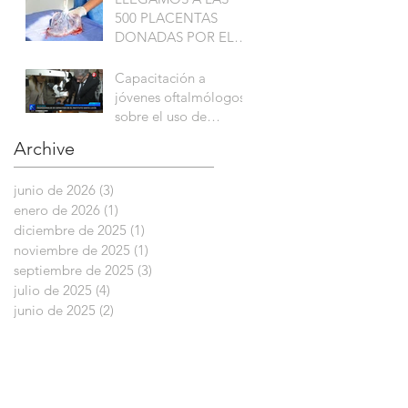
500 PLACENTAS
DONADAS POR EL
HOSPITAL POSADAS
Capacitación a
jóvenes oftalmólogos
sobre el uso de
membrana amniótica
Archive
junio de 2026
(3)
3 entradas
enero de 2026
(1)
1 entrada
diciembre de 2025
(1)
1 entrada
noviembre de 2025
(1)
1 entrada
septiembre de 2025
(3)
3 entradas
julio de 2025
(4)
4 entradas
junio de 2025
(2)
2 entradas