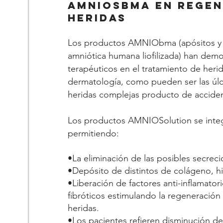
AMNIOSBMA en REGEN
HERIDAS
Los productos AMNIObma (apósitos y
amniótica humana liofilizada) han dem
terapéuticos en el tratamiento de herid
dermatología, como pueden ser las úlc
heridas complejas producto de accide
Los productos AMNIOSolution se integr
permitiendo:
•La eliminación de las posibles secrec
•Depósito de distintos de colágeno, hia
•Liberación de factores anti-inflamato
fibróticos estimulando la regeneración ti
heridas.
•Los pacientes refieren disminución del