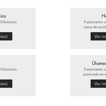
tico
He
IOSolution.
Tratamiento 
casos de accid
les)
Ver im
Úlceras
IOSolution.
Tratamiento 
premiado en 
les)
Ver im