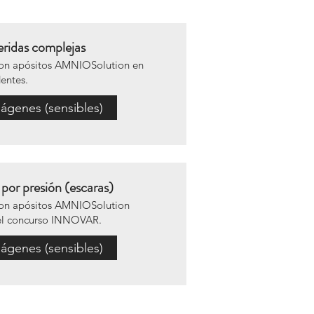
ridas complejas
con apósitos AMNIOSolution en
entes.
ágenes (sensibles)
 por presión (escaras)
con apósitos AMNIOSolution
el concurso INNOVAR.
ágenes (sensibles)