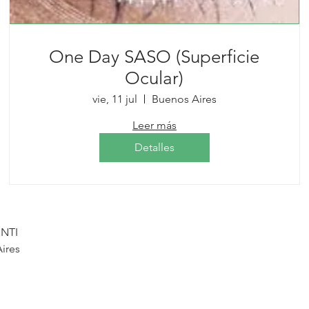
One Day SASO (Superficie
Ocular)
vie, 11 jul
Buenos Aires
Leer más
Detalles
INTI
ires