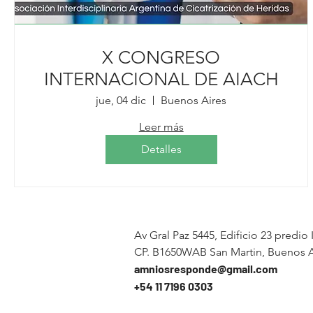
X CONGRESO
INTERNACIONAL DE AIACH
jue, 04 dic
Buenos Aires
Leer más
Detalles
Av Gral Paz 5445, Edificio 23 predio 
CP. B1650WAB San Martin, Buenos A
amniosresponde@gmail.com
+54 11 7196 0303