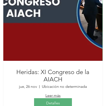
Heridas: XI Congreso de la
AIACH
jue, 26 nov
Ubicación no determinada
Leer más
Detalles