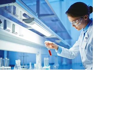
Av Gral Paz 5445, Edificio 23 predio INTI
CP. B1650WAB San Martin, Buenos Aires
amniosresponde@gmail.com
+54 11 7196 0303