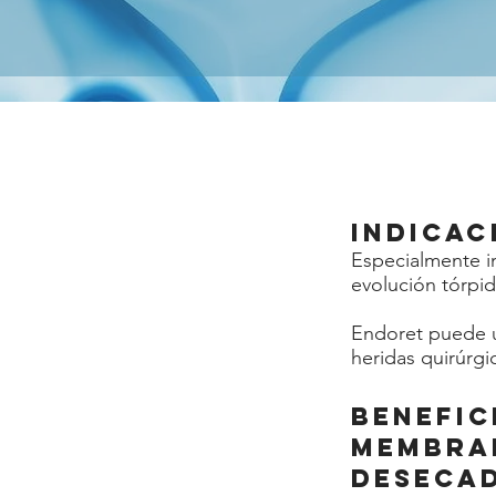
Indicac
Especialmente in
evolución tórpid
Endoret puede u
heridas quirúrgi
Benefic
membran
desecad