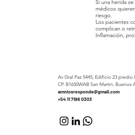
Si una herida se
médicos quieren 
riesgo.
Los pacientes c
complican o retr
Inflamación, pro
Av Gral Paz 5445, Edificio 23 predio 
CP. B1650WAB San Martin, Buenos A
amniosresponde@gmail.com
+54 11 7196 0303