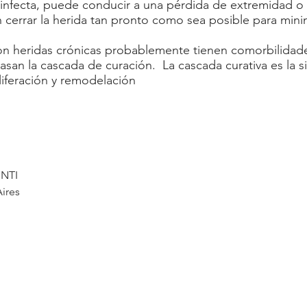
 infecta, puede conducir a una pérdida de extremidad o d
cerrar la herida tan pronto como sea posible para mini
on heridas crónicas probablemente tienen comorbilidad
asan la cascada de curación. La cascada curativa es la s
liferación y remodelación
INTI
ires