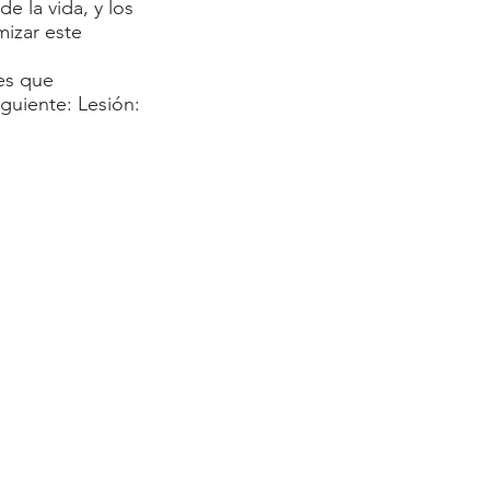
e la vida, y los
mizar este
es que
iguiente: Lesión: