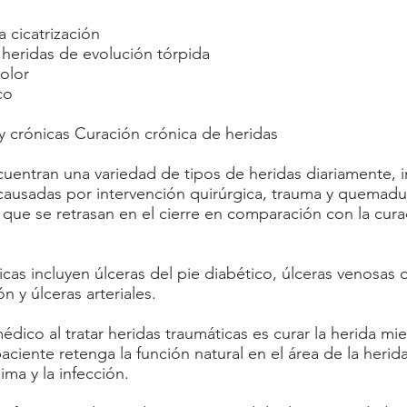
a cicatrización
 heridas de evolución tórpida
olor
co
y crónicas Curación crónica de heridas
uentran una variedad de tipos de heridas diariamente, 
causadas por intervención quirúrgica, trauma y quemadu
 que se retrasan en el cierre en comparación con la cur
icas incluyen úlceras del pie diabético, úlceras venosas d
ón y úlceras arteriales.
médico al tratar heridas traumáticas es curar la herida mi
aciente retenga la función natural en el área de la herid
ima y la infección.