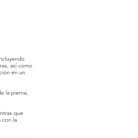
incluyendo
ras, así como
ación en un
e la pierna,
entras que
a con la