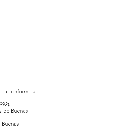
de la conformidad
992).
os de Buenas
e Buenas