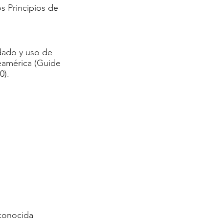
os Principios de
dado y uso de
eamérica (Guide
0).
 conocida