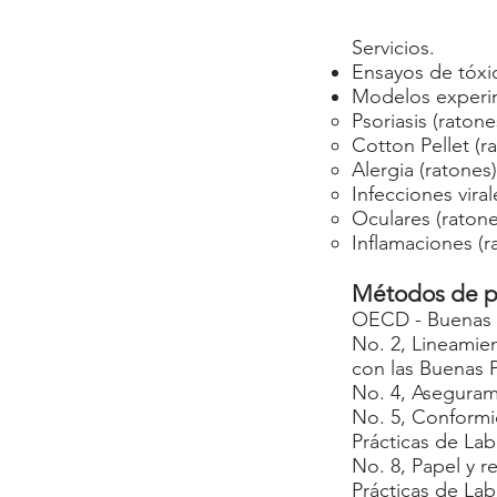
Servicios.
Ensayos de tóxi
Modelos experi
Psoriasis (ratone
Cotton Pellet (ra
Alergia (ratones)
Infecciones viral
Oculares (ratone
Inflamaciones (r
Métodos de 
OECD - Buenas P
No. 2, Lineamien
con las Buenas P
No. 4, Asegurami
No. 5, Conformi
Prácticas de Lab
No. 8, Papel y r
Prácticas de Lab