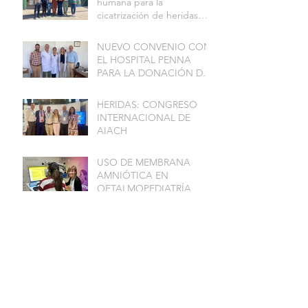
humana para la
cicatrización de heridas
complejas Y
REGENERACIÓN DE
NUEVO CONVENIO CON
TEJIDOS: resultados de
EL HOSPITAL PENNA
investigación financiada
PARA LA DONACIÓN DE
por FITBA
PLACENTAS
HERIDAS: CONGRESO
INTERNACIONAL DE
AIACH
USO DE MEMBRANA
AMNIÓTICA EN
OFTALMOPEDIATRÍA
CAPACITACIÓN DE
CUCAIBA SOBRE
BANCOS DE TEJIDOS
PARA TRASPLANTES
OFTALMOLOGÍA:
AMNIOS BMA EN LA